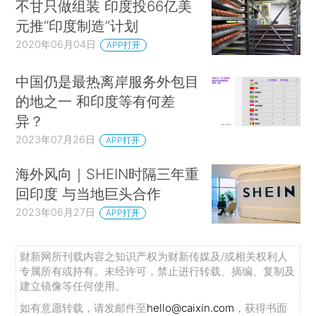
不甘只做组装 印度投66亿美
元推“印度制造”计划
2020年06月04日
APP打开
中国仍是最热离岸服务外包目
的地之一 和印度等有何差
异？
2023年07月26日
APP打开
海外风向｜SHEIN时隔三年重
回印度 与当地巨头合作
2023年06月27日
APP打开
财新网所刊载内容之知识产权为财新传媒及/或相关权利人
专属所有或持有。未经许可，禁止进行转载、摘编、复制及
建立镜像等任何使用。
如有意愿转载，请发邮件至
hello@caixin.com
，获得书面