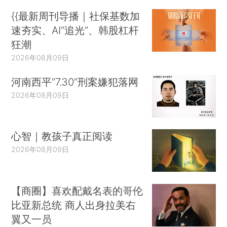
{{最新周刊导播｜社保基数加
速夯实、AI“追光”、韩股杠杆
狂潮
2026年08月09日
河南西平“7.30”刑案嫌犯落网
2026年08月09日
心智｜教孩子真正阅读
2026年08月09日
【商圈】喜欢配戴名表的哥伦
比亚新总统 商人出身拉美右
翼又一员