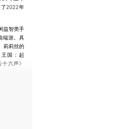
2022年
闲益智类手
纯端游。具
、莉莉丝的
灵王国：起
燕云十六声》