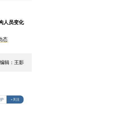
构人员变化
动态
面编辑：王影
保护
+关注