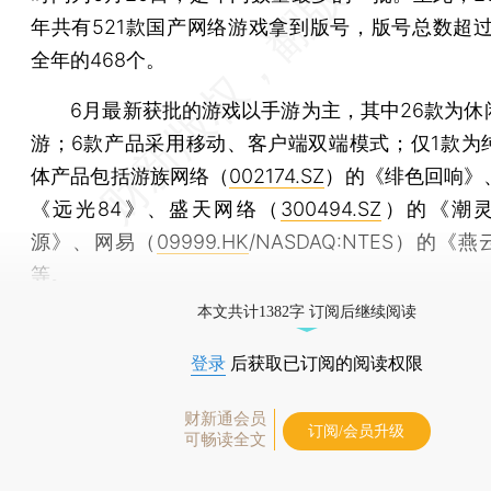
年共有521款国产网络游戏拿到版号，版号总数超过了
全年的468个。
6月最新获批的游戏以手游为主，其中26款为休
游；6款产品采用移动、客户端双端模式；仅1款为
体产品包括游族网络（
002174.SZ
）的《绯色回响》
《远光84》、盛天网络（
300494.SZ
）的《潮
源》、网易（
09999.HK
/NASDAQ:NTES）的《
等。
本文共计1382字 订阅后继续阅读
登录
后获取已订阅的阅读权限
财新通会员
订阅/会员升级
可畅读全文