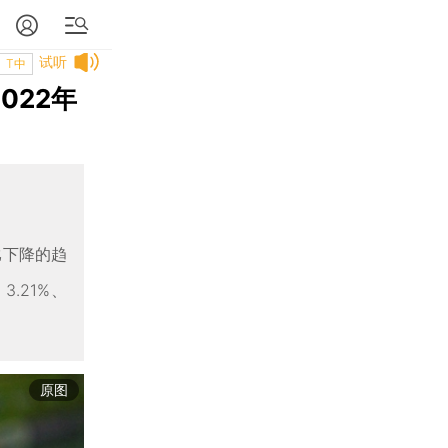
试听
T中
022年
比下降的趋
3.21%、
原图