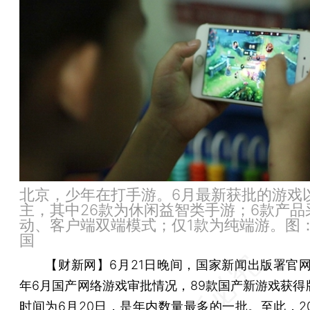
北京，少年在打手游。6月最新获批的游戏
主，其中26款为休闲益智类手游；6款产品
动、客户端双端模式；仅1款为纯端游。图
国
【财新网】
6月21日晚间，国家新闻出版署官网
年6月国产网络游戏审批情况，89款国产新游戏获得
时间为6月20日，是年内数量最多的一批。至此，20