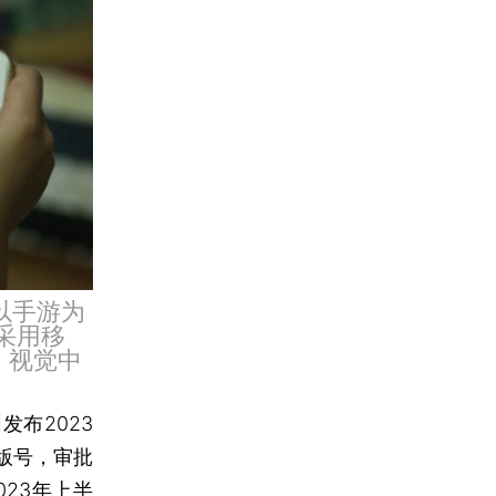
以手游为
采用移
：视觉中
发布2023
版号，审批
23年上半