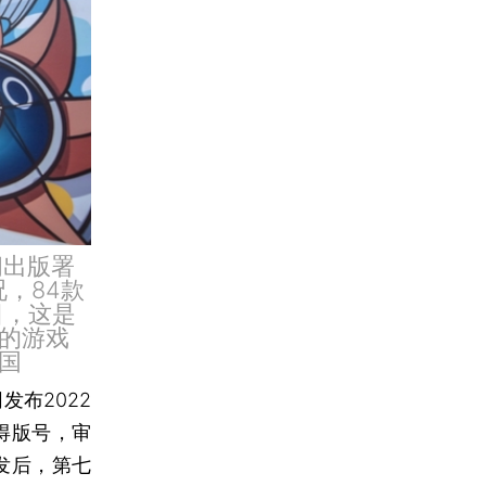
闻出版署
况，84款
日，这是
审的游戏
国
发布2022
得版号，审
下发后，第七