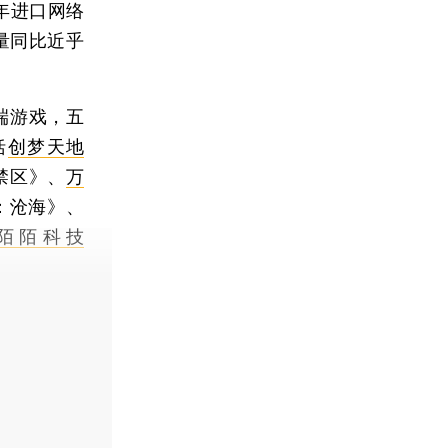
年进口网络
量同比近乎
端游戏，五
括
创梦天地
禁区》、
万
：沧海》、
陌陌科技