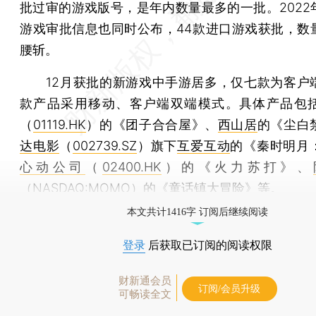
批过审的游戏版号，是年内数量最多的一批。2022
游戏审批信息也同时公布，44款进口游戏获批，数
腰斩。
12月获批的新游戏中手游居多，仅七款为客户
款产品采用移动、客户端双端模式。具体产品包
（
01119.HK
）的《团子合合屋》、
西山居
的《尘白
达电影
（
002739.SZ
）旗下
互爱互动
的《秦时明月
心动公司
（
02400.HK
）的《火力苏打》、
（NASDAQ:MOMO）的《童话镇大冒险》等。
本文共计1416字 订阅后继续阅读
登录
后获取已订阅的阅读权限
财新通会员
订阅/会员升级
可畅读全文