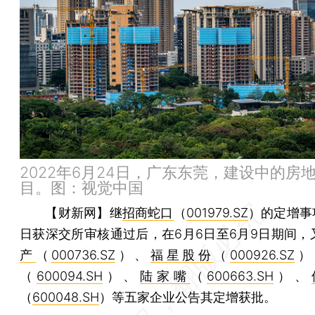
2022年6月24日，广东东莞，建设中的房
目。图：视觉中国
【财新网】
继
招商蛇口
（
001979.SZ
）的定增事
日获深交所审核通过后，在6月6日至6月9日期间，
产
（
000736.SZ
）、
福星股份
（
000926.SZ
）
（
600094.SH
）、
陆家嘴
（
600663.SH
）、
（
600048.SH
）等五家企业公告其定增获批。