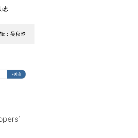
动态
编辑：吴秋晗
+关注
opers’