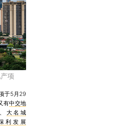
地产项
项于5月29
又有
中交地
、
大名城
保利发展