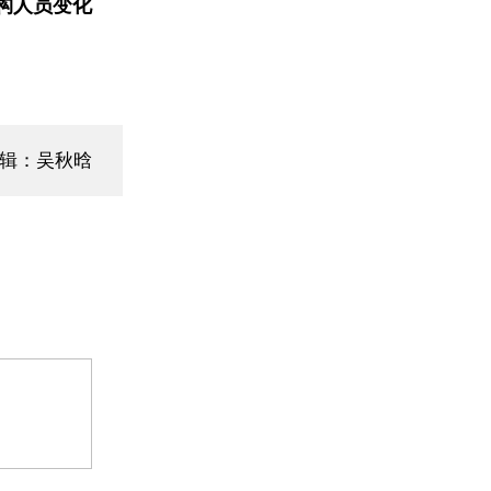
构人员变化
编辑：吴秋晗