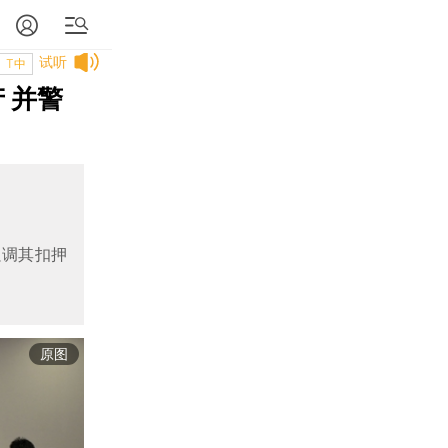
试听
T中
 并警
强调其扣押
原图