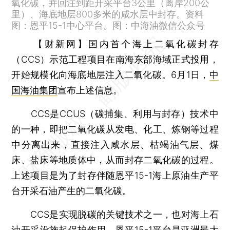
氧化碳，并回注到距开采平台3公里（离岸200公
里）、海底地层800多米的咸水层中封存。资料
图：恩平15-1中心平台。图：中海油微信公众号
【财新网】
国内首个海上二氧化碳封存
（CCS）示范工程项目在南海东部海域正式投用，
开始规模化向海底地层注入二氧化碳。6月1日，
中
国海油集团
宣布上述信息。
CCS是CCUS（碳捕集、利用与封存）技术中
的一种，即把二氧化碳从发电、化工、炼钢等过程
中分离出来，直接注入咸水层、枯竭油气层、煤
床、盐床等地质体中，从而封存二氧化碳的过程。
上述项目是为了封存伴随恩平15-1海上原油生产平
台开采石油产生的二氧化碳。
CCS是实现脱碳的关键技术之一，也对海上石
油开采设施起保护作用。恩平15-1平台是亚洲最大