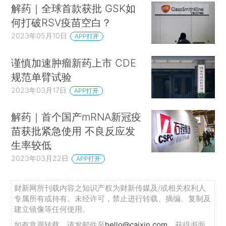
解药｜全球首款获批 GSK如
何打破RSV疫苗空白？
2023年05月10日
APP打开
谨慎加速肿瘤新药上市 CDE
规范单臂试验
2023年03月17日
APP打开
解药｜首个国产mRNA新冠疫
苗获批紧急使用 不良反应发
生率较低
2023年03月22日
APP打开
财新网所刊载内容之知识产权为财新传媒及/或相关权利人
专属所有或持有。未经许可，禁止进行转载、摘编、复制及
建立镜像等任何使用。
如有意愿转载，请发邮件至
hello@caixin.com
，获得书面