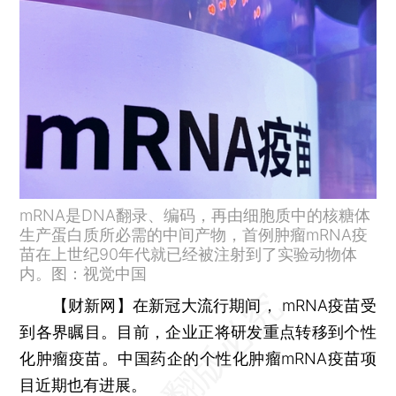
mRNA是DNA翻录、编码，再由细胞质中的核糖体
生产蛋白质所必需的中间产物，首例肿瘤mRNA疫
苗在上世纪90年代就已经被注射到了实验动物体
内。图：视觉中国
【财新网】
在新冠大流行期间， mRNA疫苗受
到各界瞩目。目前，企业正将研发重点转移到个性
化肿瘤疫苗。中国药企的个性化肿瘤mRNA疫苗项
目近期也有进展。