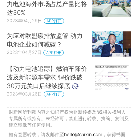
力电池海外市场占总产量比将
达30%
2023年04月29日
APP打开
为应对欧盟碳排放监管 动力
电池企业如何减碳？
2023年04月27日
APP打开
【动力电池追踪】燃油车降价
波及新能源车需求 锂价跌破
30万元关口后继续探底
2023年03月26日
APP打开
财新网所刊载内容之知识产权为财新传媒及/或相关权利人
专属所有或持有。未经许可，禁止进行转载、摘编、复制及
建立镜像等任何使用。
如有意愿转载，请发邮件至
hello@caixin.com
，获得书面