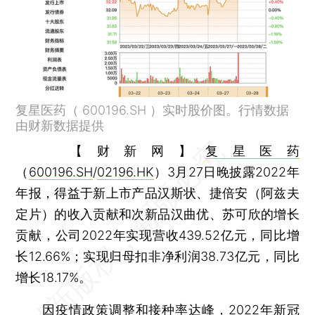
复星医药（ 600196.SH ）实时股价图。行情数据
由财新数据提供
【财新网】
复星医药
（
600196.SH
/
02196.HK
）3月27日晚披露2022年
年报，得益于新上市产品汉斯状、捷倍安（阿兹夫
定片）的收入贡献和次新品汉曲优、苏可欣的增长
贡献，公司2022年实现营收439.52亿元，同比增
长12.66%；实现归母扣非净利润38.73亿元，同比
增长18.17%。
因疫情政策调整和接种率达峰，2022年新冠