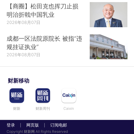
【商圈】松田克也挥刀止损
明治折戟中国乳业
2026年08月07日
成都一区法院原院长 被指“违
规挂证执业”
2026年08月07日
财新移动
财新
财新周刊
Caixin
登录
网页版
订阅电邮
|
|
Copyright 财新网 All Rights Reserved