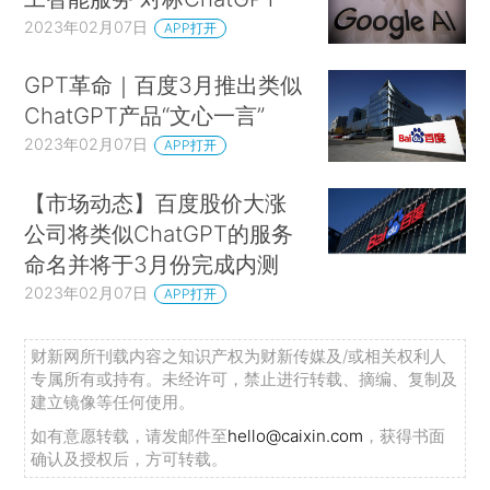
2023年02月07日
APP打开
GPT革命｜百度3月推出类似
ChatGPT产品“文心一言”
2023年02月07日
APP打开
【市场动态】百度股价大涨
公司将类似ChatGPT的服务
命名并将于3月份完成内测
2023年02月07日
APP打开
财新网所刊载内容之知识产权为财新传媒及/或相关权利人
专属所有或持有。未经许可，禁止进行转载、摘编、复制及
建立镜像等任何使用。
如有意愿转载，请发邮件至
hello@caixin.com
，获得书面
确认及授权后，方可转载。