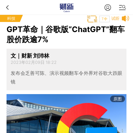
科技
试听
T中
GPT革命｜谷歌版“ChatGPT”翻车
股价跌逾7%
文｜财新 刘沛林
2023年02月09日 18:22
发布会乏善可陈、演示视频翻车令外界对谷歌大跌眼
镜
原图