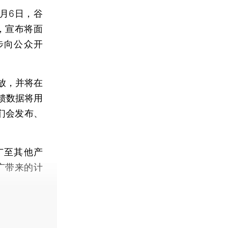
月6日，谷
信，宣布将面
步向公众开
放，并将在
馈数据将用
们会发布、
广至其他产
广带来的计