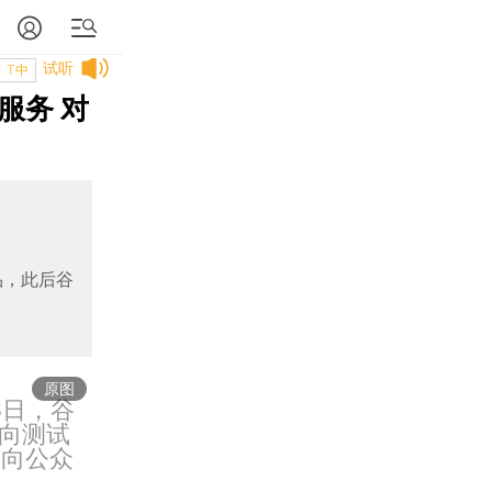
试听
T中
服务 对
品，此后谷
原图
6日，谷
向测试
步向公众