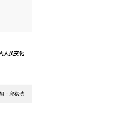
构人员变化
编辑：邱祺璞