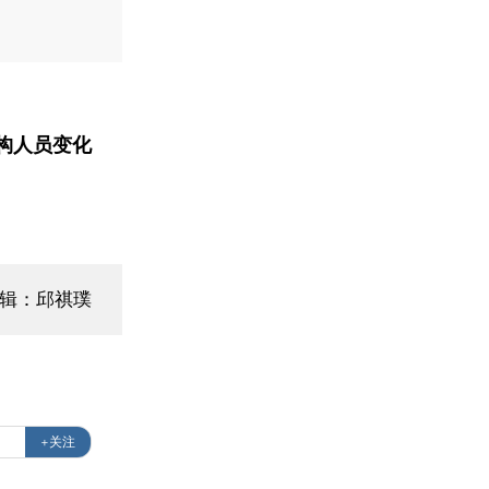
构人员变化
编辑：邱祺璞
+关注