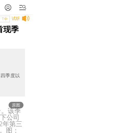
试听
T中
首现季
第四季度以
原图
台。该季
创下公司
2年第三
。图：