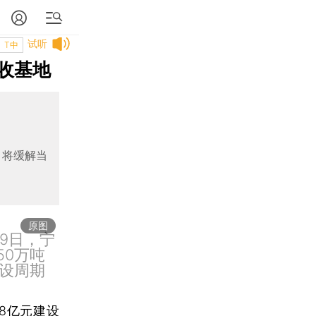
试听
T中
收基地
，将缓解当
原图
9日，宁
50万吨
设周期
8亿元建设