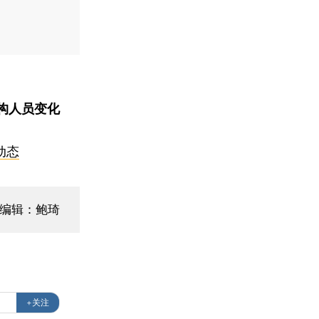
构人员变化
动态
面编辑：鲍琦
+关注