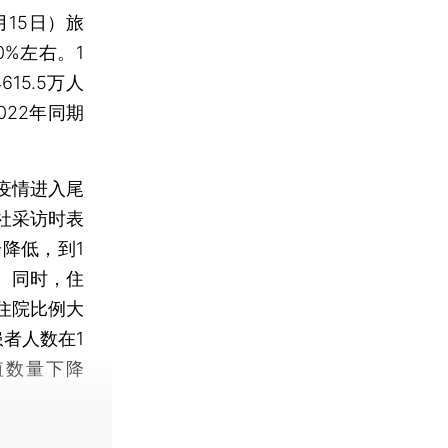
15日）旅
0%左右。1
15.5万人
022年同期
疫情进入尾
社采访时表
降低，到1
%。同时，住
住院比例大
患者人数在1
值数量下降