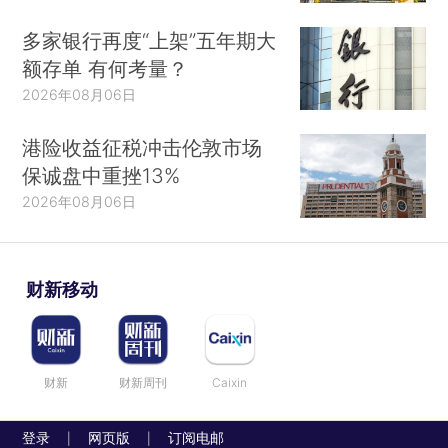
多家银行再度“上架”五年期大
额存单 有何考量？
2026年08月06日
港险收益征税冲击伦敦市场
保诚盘中重挫13%
2026年08月06日
财新移动
财新
财新周刊
Caixin
登录
网页版
订阅电邮
|
|