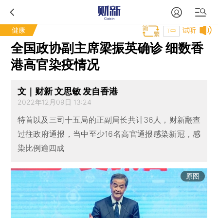
健康
试听
T中
全国政协副主席梁振英确诊 细数香
港高官染疫情况
文｜财新 文思敏 发自香港
2022年12月09日 13:24
特首以及三司十五局的正副局长共计36人，财新翻查
过往政府通报，当中至少16名高官通报感染新冠，感
染比例逾四成
原图