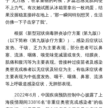
于“无力感”，在拿重物的时候，罗蕊总感觉肌肉使
不上力气。有次她试图从冰箱里拿出一枚鸡蛋，结
果没握稳直接碎在地上，“那一瞬间特别想哭，生活
仿佛一下子击穿了我”。
根据《新型冠状病毒肺炎诊疗方案 (第九版)》
（以下简称《第九版诊疗方案》），感染后症状以
发热、干咳、乏力为主要表现，部分患者可以鼻
塞、流涕、咽痛、嗅觉味觉减退或丧失、结膜炎、
肌痛和腹泻等为主要表现。曾接种过疫苗者及感染
奥密克戎株者以无症状及轻症为主，有临床症状者
主要表现为中低度发热、咽干、咽痛、鼻塞、流涕
等上呼吸道感染症状，无肺部表现。
2022年6月，中国疾病预防控制中心披露了上
海疫情期间33816名“非重症奥密克戎感染者”的临