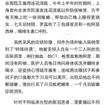
在医院又服用连花清瘟，今年上半年封控期间，上
海曾向全体市民派发连花清瘟以作防疫物资。方平
每天晚上吃一块润喉糖，帮助自己晚上睡得更踏
实，七天后转阴。罗蕊吃了三包感冒灵和一粒阿莫
西林，喝维生素C冲剂。
虽然吴风的症状轻微，但作为境外输入病例受
到了“特殊待遇”。他被安排入住在一个三人间的负
压病房里，例行抽血、拍CT、检查血氧饱和度，期
间没有药物，医护人员每日询问身体状况并嘱咐多
喝水，还提供心理疏导服务，连续两次咽拭子和鼻
拭子的Ct值都大于35后可以离开。出院后他总不间
断咳嗽，便自行买了川贝枇杷糖浆，一个月后咳嗽
症状消失。
针对不同临床分型的新冠患者，需要施以不同