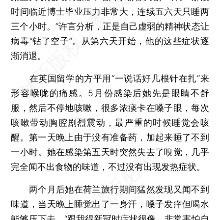
时间临近博士毕业压力非常大，连续五六天只睡两
三个小时。”许言分析，正是自己虚弱的精神状态让
病毒“钻了空子”。从第六天开始，他的这些症状逐
渐消退。
在英国留学的方平用“一说话好几根针在扎”来
形容喉咙的痛感。5月份感染后她先是眼睛不舒
服，然后不停地咳嗽，很多浓痰卡在嗓子眼，每次
咳嗽带动胸腔剧烈震动，最严重的时候睡觉会咳
醒。第一天晚上由于没有准备药，加起来睡了不到
一小时。她在感染第五天时突然失去了嗅觉，几乎
完全闻不出食物的味道，不过没有出现发热症状。
两个月后她在荷兰旅行期间猛然发现又闻不到
味道，当天晚上睡觉出了一身汗，嗓子发痒但喝水
能够压下去。“跟我得新冠时症状很像，非常害怕自