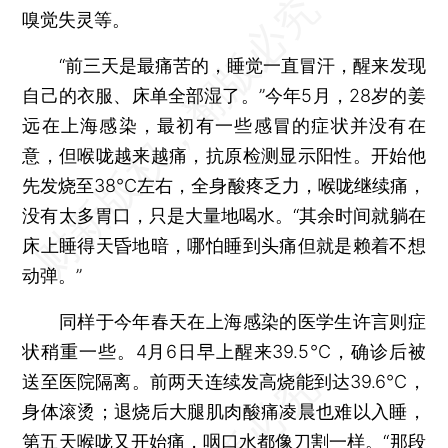
嗅觉失灵等。
“前三天是最痛苦的，睡觉一直冒汗，醒来发现
自己的衣服、床单全部湿了。”今年5月，28岁的姜
远在上海感染，最初有一些感冒的症状并没有在
意，但喉咙越来越痛，抗原检测显示阳性。开始他
先发烧至38℃左右，全身酸疼乏力，喉咙继续痛，
没有太多胃口，只是大量地喝水。“其余时间就躺在
床上睡得天昏地暗，哪怕睡到头痛但就是赖着不想
动弹。”
同样于今年春天在上海感染的医学生许言则症
状稍重一些。4月6日早上醒来39.5℃，确诊后被
送至医院隔离。前两天连续发高烧能到达39.6℃，
身体滚烫；退烧后大腿肌肉酸痛凌晨也难以入睡，
第五天喉咙又开始痛，咽口水都像刀割一样。“那段