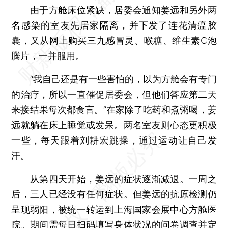
由于方舱床位紧缺，居委会通知姜远和另外两
名感染的室友先居家隔离，并下发了连花清瘟胶
囊，又从网上购买三九感冒灵、喉糖、维生素C泡
腾片，一并服用。
“我自己还是有一些害怕的，以为方舱会有专门
的治疗，所以一直催促居委会，但他们答应第二天
来接结果每次都食言。”在家除了吃药和煮粥喝，姜
远就躺在床上睡觉或发呆。两名室友则心态更积极
一些，每天跟着刘耕宏跳操，通过运动让自己发
汗。
从第四天开始，姜远的症状逐渐减退。一周之
后，三人已经没有任何症状。但姜远的抗原检测仍
呈现弱阳，被统一转运到上海国家会展中心方舱医
院。期间需每日扫码填写身体状况的问卷调查并定