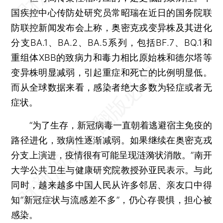
国疾控中心传防处研究员常昭瑞在近日的国务院联
防联控新闻发布会上称，奥密克戎变异株及其进化
分支BA.1、BA.2、BA.5系列，包括BF.7、BQ.1和
重组体XBB的致病力和毒力相比原始株和德尔塔等
变异株明显减弱，引起重症和死亡的比例明显低。
而从全球数据来看，感染者绝大多数为轻症或者无
症状。
“为了生存，新冠病毒一直朝着逃避宿主免疫的
路径进化，致病性逐渐减弱。如果继续在奥密克戎
分支上演进，疫情很有可能呈现涟漪状消散。”南开
大学公共卫生与健康研究院教授孙亚民表示。与此
同时，越来越多中国人民从许多邻居、亲友口中得
知“新冠症状与流感差不多”，仍心存畏惧，担心被
感染。