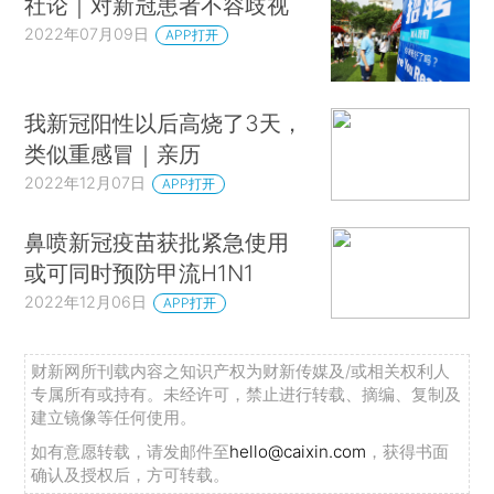
社论｜对新冠患者不容歧视
2022年07月09日
APP打开
我新冠阳性以后高烧了3天，
类似重感冒｜亲历
2022年12月07日
APP打开
鼻喷新冠疫苗获批紧急使用
或可同时预防甲流H1N1
2022年12月06日
APP打开
财新网所刊载内容之知识产权为财新传媒及/或相关权利人
专属所有或持有。未经许可，禁止进行转载、摘编、复制及
建立镜像等任何使用。
如有意愿转载，请发邮件至
hello@caixin.com
，获得书面
确认及授权后，方可转载。