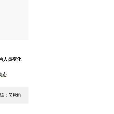
构人员变化
动态
编辑：吴秋晗