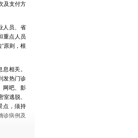
次及支付方
业人员、省
和重点人员
”原则，根
息息相关。
到发热门诊
、网吧、影
密室逃脱、
景点，须持
确诊病例及
。