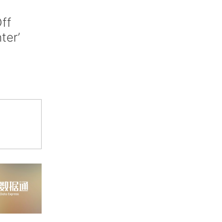
ff
nter’