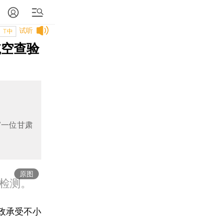
试听
T中
航空查验
”一位甘肃
原图
检测。
政承受不小