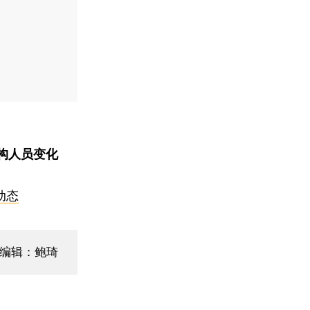
构人员变化
动态
面编辑：鲍琦