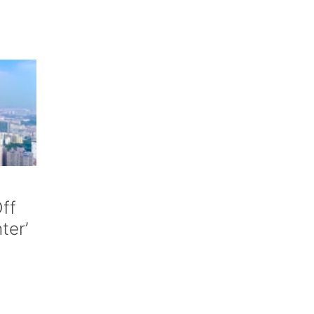
ff
nter’