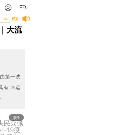
试听
T中
｜大流
能由第一波
具有"幸运
护
原图
街头民众佩
-19疫