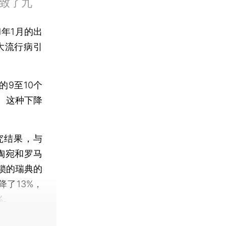
致了九
1年1月的出
9大流行病引
9至10个
。这种下降
研究结果，与
立陶宛和罗马
锁的瑞典的
降了13%，
%。