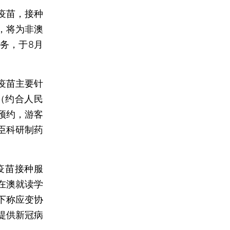
疫苗，接种
，将为非澳
务，于8月
疫苗主要针
（约合人民
预约，游客
臣科研制药
疫苗接种服
在澳就读学
下称应变协
提供新冠病