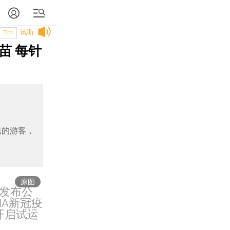
试听
T中
苗 每针
地的游客，
原图
发布公
A新冠疫
开启试运