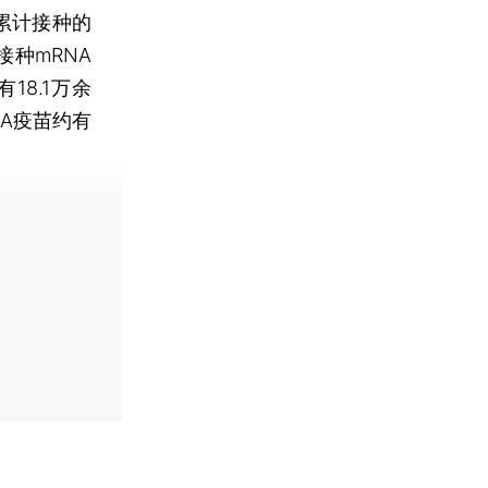
累计接种的
接种mRNA
18.1万余
NA疫苗约有