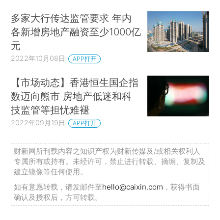
多家大行传达监管要求 年内
各新增房地产融资至少1000亿
元
2022年10月08日
APP打开
【市场动态】香港恒生国企指
数迈向熊市 房地产低迷和科
技监管等担忧难褪
2022年09月19日
APP打开
财新网所刊载内容之知识产权为财新传媒及/或相关权利人
专属所有或持有。未经许可，禁止进行转载、摘编、复制及
建立镜像等任何使用。
如有意愿转载，请发邮件至
hello@caixin.com
，获得书面
确认及授权后，方可转载。