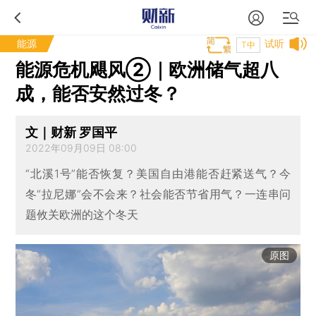
能源
试听
T中
能源危机飓风②｜欧洲储气超八
成，能否安然过冬？
文｜财新 罗国平
2022年09月09日 08:00
“北溪1号”能否恢复？美国自由港能否赶紧送气？今
冬“拉尼娜”会不会来？社会能否节省用气？一连串问
题攸关欧洲的这个冬天
原图