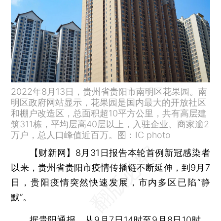
2022年8月13日，贵州省贵阳市南明区花果园。南
明区政府网站显示，花果园是国内最大的开放社区
和棚户改造区，总面积超10平方公里，共有高层建
筑311栋，平均层高40层以上，入驻企业、商家逾2
万户，总人口峰值近百万。图：IC photo
【财新网】
8月31日报告本轮首例新冠感染者
以来，贵州省贵阳市疫情传播链不断延伸，到9月7
日，贵阳疫情突然快速发展，市内多区已陷“静
默”。
据贵阳通报，从9月7日14时至9月8日10时，