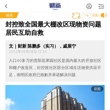
健康
试听
T中
封控致全国最大棚改区现物资问题
居民互助自救
文｜财新 陈鹏多（实习），戚展宁
2022年09月08日 13:35
人口40多万的贵阳花果园社区是国内最大的开放社区
和棚户改造区，封控致社区部分区域生活物资供应不
足，南明区政府已致歉并承诺解决问题
原图