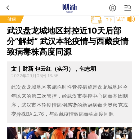
健康
试听
T中
武汉盘龙城地区封控近10天后部
分“解封” 武汉本轮疫情与西藏疫情
致病毒株高度同源
文｜财新 包云红（实习），包志明
2022年09月05日 16:56
此次盘龙城地区实施临时性管控措施是盘龙城地区今
年以来的第二次管控，经武汉市疾控中心病毒基因测
序，武汉市本轮疫情病例感染的新冠病毒为奥密克戎
变异株BA.2.76，与西藏疫情致病毒株高度同源
原图