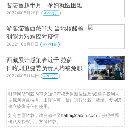
客滞留超半月、孕妇就医困难
2022年08月25日
APP打开
游客滞留西藏11天 当地核酸检
测能力艰难应对疫情
2022年08月17日
APP打开
西藏累计感染者近千 拉萨、
日喀则卫健委负责人均被免职
2022年08月14日
APP打开
财新网所刊载内容之知识产权为财新传媒及/或相关权利人
专属所有或持有。未经许可，禁止进行转载、摘编、复制及
建立镜像等任何使用。
如有意愿转载，请发邮件至
hello@caixin.com
，获得书面
确认及授权后，方可转载。