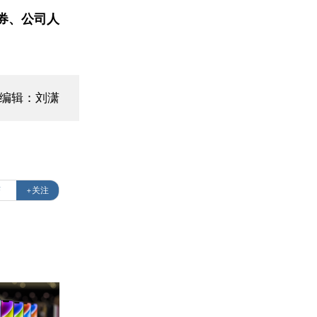
券、公司人
面编辑：刘潇
济
+关注