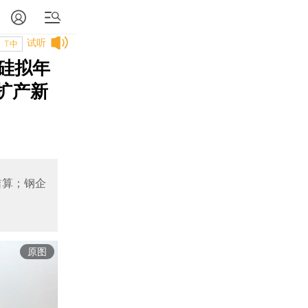
试听
T中
硅拟年
扩产新
结算；钢企
原图