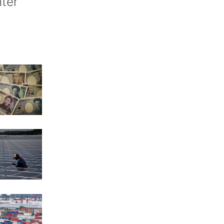
nter’