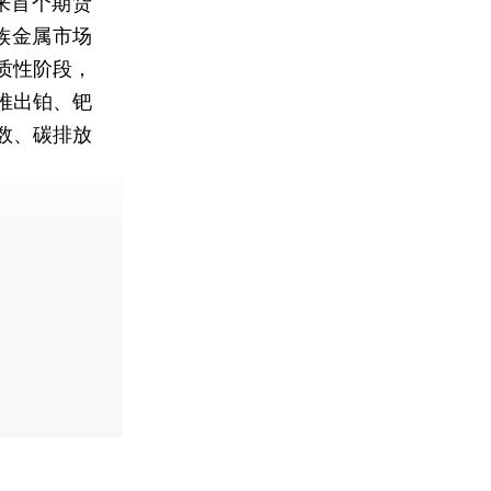
来首个期货
族金属市场
质性阶段，
推出铂、钯
数、碳排放