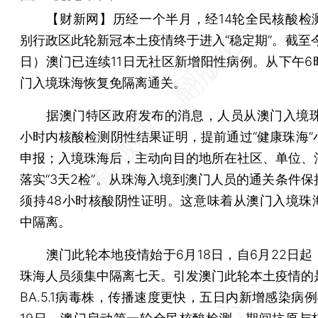
【财新网】
历经一个半月，经14轮全民核酸检
别行政区此轮新冠本土疫情终于进入“稳定期”。截至今
日）澳门已连续11日无社区新增阳性病例。从下午6
门入境珠海恢复免隔离通关。
据澳门特区政府发布的消息，人员从澳门入境珠
小时内核酸检测阴性结果证明，提前通过“健康珠海”
申报；入境珠海后，主动向目的地所在社区、单位、
落实“3天2检”。从珠海入境到澳门人员的通关条件保
须持48小时核酸阴性证明。这意味着从澳门入境珠
中隔离。
澳门此轮本地疫情始于6月18日，自6月22日起
珠海人员须集中隔离七天。引发澳门此轮本土疫情的
BA.5.1病毒株，传播速度更快，五日内新增感染病