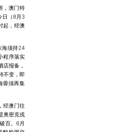
测，澳门特
日（8月3
时起，经澳
海须持24
小程序落实
酒店报备，
持不变，即
海毋须再集
，经澳门往
是奥密克戎
例破百。6月