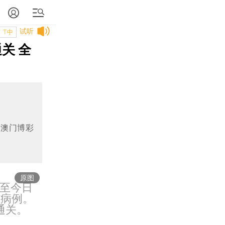
试听
T中
关 全
创澳门博彩
原图
截至今日
性病例。
通关。