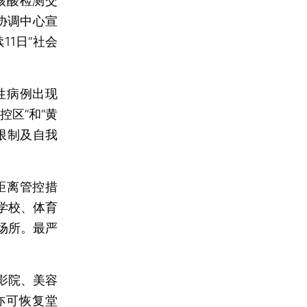
核酸检测交
协调中心宣
11日“社会
性病例出现
区”和“黄
限制及自我
距离管控措
学校、体育
场所。最严
影院、美容
亦可恢复堂