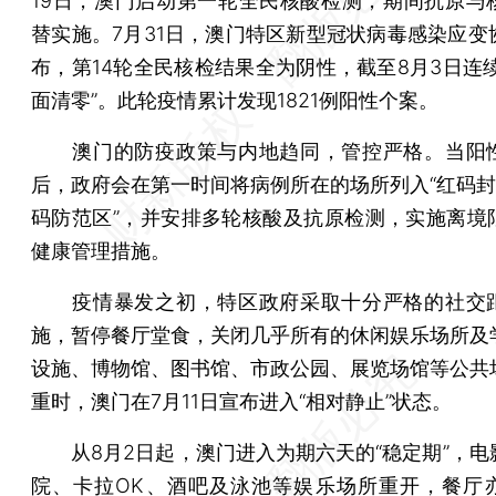
19日，澳门启动第一轮全民核酸检测，期间抗原与
替实施。7月31日，澳门特区新型冠状病毒感染应变
布，第14轮全民核检结果全为阴性，截至8月3日连续
面清零”。此轮疫情累计发现1821例阳性个案。
澳门的防疫政策与内地趋同，管控严格。当阳
后，政府会在第一时间将病例所在的场所列入“红码封控
码防范区”，并安排多轮核酸及抗原检测，实施离境
健康管理措施。
疫情暴发之初，特区政府采取十分严格的社交
施，暂停餐厅堂食，关闭几乎所有的休闲娱乐场所及
设施、博物馆、图书馆、市政公园、展览场馆等公共
重时，澳门在7月11日宣布进入“相对静止”状态。
从8月2日起，澳门进入为期六天的“稳定期”，电
院、卡拉OK、酒吧及泳池等娱乐场所重开，餐厅