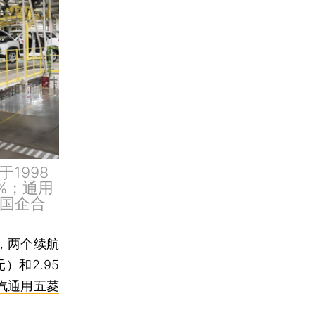
1998
%；通用
州国企合
市，两个续航
）和2.95
汽通用五菱
。