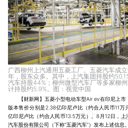
广西柳州上汽通用五菱工厂。五菱汽车成立于
年，股东众多。其中，上汽集团持股约50.1
汽车持股44%；柳州微型汽车厂等多家柳
计持股约5.9%。图：视觉中国
【财新网】
五菱小型电动车型Air ev在印尼上
版本售价分别是2.38亿印尼卢比（约合人民币11万元
亿印尼卢比（约合人民币13.5万元）。8月12日，
上
汽车股份有限公司
（下称“五菱汽车”）发布上述信息