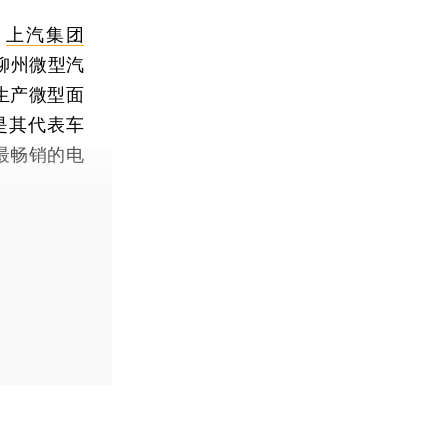
，
上汽集团
；柳州微型汽
生产微型面
是其代表车
内最畅销的电