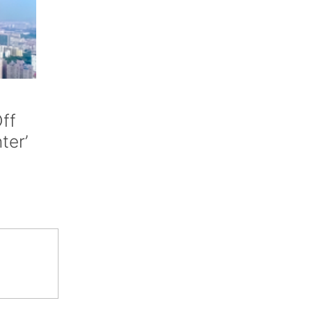
ff
nter’