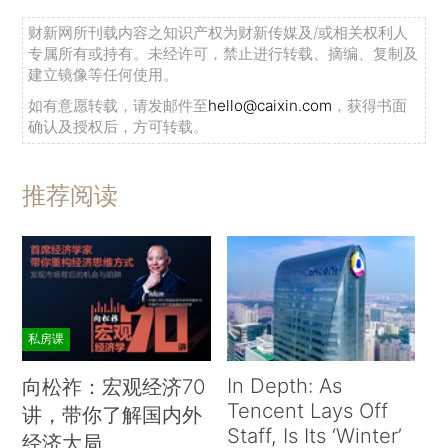
财新网所刊载内容之知识产权为财新传媒及/或相关权利人
专属所有或持有。未经许可，禁止进行转载、摘编、复制及
建立镜像等任何使用。
如有意愿转载，请发邮件至
hello@caixin.com
，获得书面
确认及授权后，方可转载。
推荐阅读
私房课
In Depth: As
向松祚：宏观经济70
Tencent Lays Off
讲，带你了解国内外
Staff, Is Its ‘Winter’
经济大局