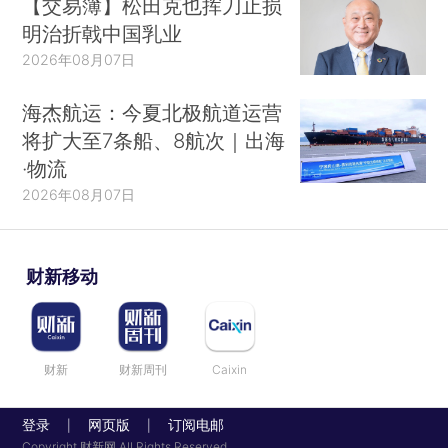
【交易簿】松田克也挥刀止损
明治折戟中国乳业
2026年08月07日
海杰航运：今夏北极航道运营
将扩大至7条船、8航次｜出海
·物流
2026年08月07日
财新移动
财新
财新周刊
Caixin
登录
网页版
订阅电邮
|
|
Copyright 财新网 All Rights Reserved