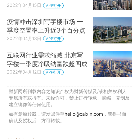
2022年04月15日
APP打开
疫情冲击深圳写字楼市场 一
季度空置率上升近3个百分点
2022年04月13日
APP打开
互联网行业需求缩减 北京写
字楼一季度净吸纳量跌超四成
2022年04月12日
APP打开
财新网所刊载内容之知识产权为财新传媒及/或相关权利人
专属所有或持有。未经许可，禁止进行转载、摘编、复制及
建立镜像等任何使用。
如有意愿转载，请发邮件至
hello@caixin.com
，获得书面
确认及授权后，方可转载。