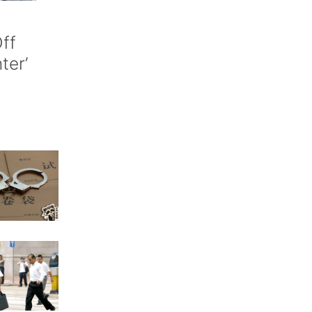
ff
nter’