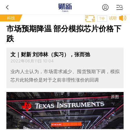
科技
试听
T中
市场预期降温 部分模拟芯片价格下
跌
文｜财新 刘沛林（实习），张而弛
2022年06月11日 10:04
业内人士认为，市场需求减少、囤货预期下调，模拟
芯片此轮降价是对于之前非理性涨价的回调
原图