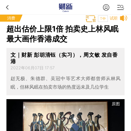
消费
试听
T中
超出估价上限1倍 拍卖史上林风眠
最大画作香港成交
文｜财新 彭胡清钰（实习），周文敏 发自香
港
2022年06月07日 17:57
赵无极、朱德群、吴冠中等艺术大师都曾师从林风
眠，但林风眠在拍卖市场的热度远未及几位学生
原图