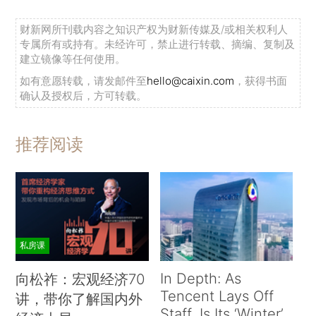
财新网所刊载内容之知识产权为财新传媒及/或相关权利人
专属所有或持有。未经许可，禁止进行转载、摘编、复制及
建立镜像等任何使用。
如有意愿转载，请发邮件至
hello@caixin.com
，获得书面
确认及授权后，方可转载。
推荐阅读
私房课
In Depth: As
向松祚：宏观经济70
Tencent Lays Off
讲，带你了解国内外
Staff, Is Its ‘Winter’