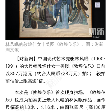
林风眠的敦煌仕女十美图《敦煌伎乐》。图：财新
周文敏
【财新网】
中国现代艺术先驱林风眠（1900-
1991）的大尺幅敦煌仕女十美图《敦煌伎乐》日前
以857万港元（约合人民币728万元）拍出，较拍
前估价上限高逾1倍。
本次是《敦煌伎乐》首次现身拍场。《敦煌伎
乐》也成为拍卖史上最大尺幅的林风眠作品，画作
尺幅高约1.3米，长1.6米，由四张四尺（高136厘