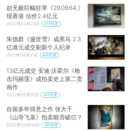
赵无极巨幅狂草《29.09.64.》
现香港 估价2.4亿元
2022年05月24日
APP打开
朱德群《盛世雪》成黑马 2.3
亿港元成交刷新个人纪录
2021年04月21日
APP打开
13亿元成交 安迪·沃霍尔《枪
击玛丽莲》成拍卖史上第二贵
画作
2022年05月10日
APP打开
自留多年得意之作 张大千
《山寺飞泉》拍卖能否破亿？
2022年04月08日
APP打开