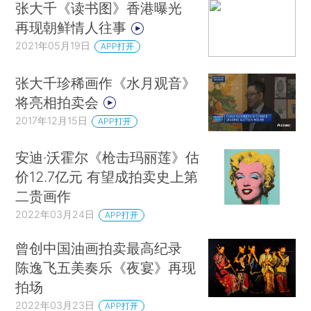
张大千《读书图》香港曝光
再现朝鲜情人往事
2021年05月19日
APP打开
张大千珍稀画作《水月观音》
将亮相拍卖会
2017年12月15日
APP打开
安迪·沃霍尔《枪击玛丽莲》估
价12.7亿元 有望成拍卖史上第
二贵画作
2022年03月24日
APP打开
曾创中国油画拍卖最高纪录
陈逸飞五美奏乐《夜宴》再现
拍场
2022年03月23日
APP打开