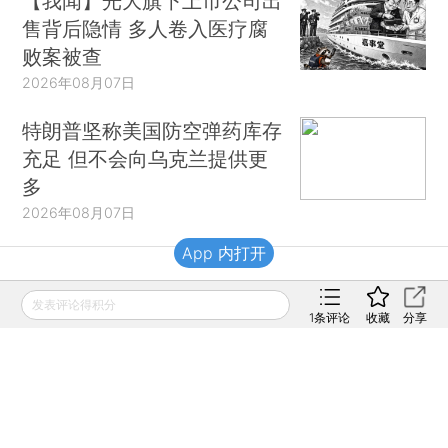
【我闻】光大旗下上市公司出
售背后隐情 多人卷入医疗腐
败案被查
2026年08月07日
特朗普坚称美国防空弹药库存
充足 但不会向乌克兰提供更
多
2026年08月07日
App 内打开
财新移动
发表评论得积分
1
条评论
收藏
分享
财新
财新周刊
Caixin
登录
网页版
订阅电邮
|
|