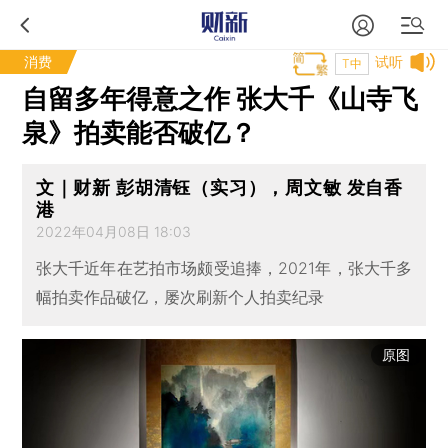
消费
试听
T中
自留多年得意之作 张大千《山寺飞
泉》拍卖能否破亿？
文｜财新 彭胡清钰（实习），周文敏 发自香
港
2022年04月08日 18:03
张大千近年在艺拍市场颇受追捧，2021年，张大千多
幅拍卖作品破亿，屡次刷新个人拍卖纪录
原图