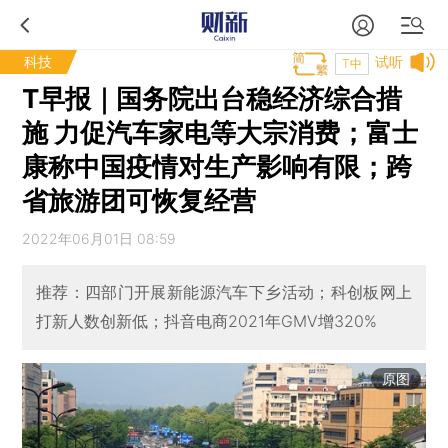
科技
试听
T中
T早报｜国务院出台稳经济综合措
施 力促汽车家电等大宗消费；富士
康称中国疫情对生产影响有限；跨
省旅游团可恢复经营
2022年06月01日 08:59
推荐：四部门开展新能源汽车下乡活动；科创板网上
打新人数创新低；抖音电商2021年GMV增320%
原图