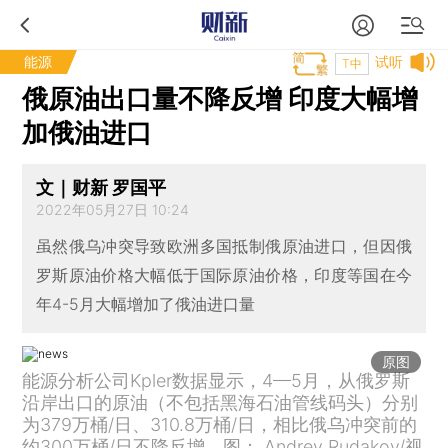
能源
试听
T中
俄原油出口量不降反增 印度大幅增
加俄油进口
文｜财新 罗国平
2022年05月27日 10:24
虽然俄乌冲突导致欧洲多国抵制俄原油进口，但因俄
罗斯原油价格大幅低于国际原油价格，印度等国在今
年4-5月大幅增加了俄油进口量
原图
能源分析公司Kpler数据显示，4—5月，从俄罗斯
沿岸出口的原油（不包括黑海石油管线码头）分别
为379万桶/日、310.8万桶/日，相比俄乌冲突前的
约300万桶/日不降反增。图： Andrey Rudakov/视