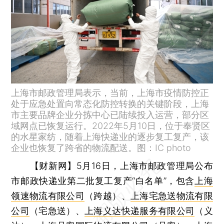
上海市邮政管理局表示，当前，上海市疫情防控正
处于应急处置向常态化防控转换的关键阶段，上海
市主要品牌企业分拣中心已陆续投入运营，部分区
域网点已恢复运行。2022年5月10日，位于奉贤区
的水星家纺，随着上海快递业的逐步复工复产，该
企业也恢复了跨省的物流配送。图：IC photo
【财新网】
5月16日，上海市邮政管理局公布
市邮政快递业第二批复工复产“白名单”，包含
上海
领速物流有限公司
（跨越）、
上海宅急送物流有限
公司
（宅急送）、
上海义达快递服务有限公司
（义