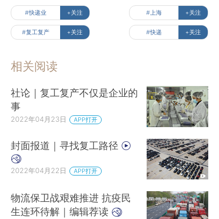
#快递业
+关注
#上海
+关注
#复工复产
+关注
#快递
+关注
相关阅读
社论｜复工复产不仅是企业的
事
2022年04月23日
APP打开
封面报道｜寻找复工路径
2022年04月22日
APP打开
物流保卫战艰难推进 抗疫民
生连环待解｜编辑荐读