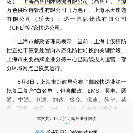
达）、
上海品客国际物流有限公司
（品客）、
上海
万色供应链管理有限公司
（万色）、
上海乐天速递
有限公司
（乐天）、
递一国际物流有限公司
（CNE)等7家快递公司。
上海市邮政管理局表示，当前，上海市疫情防
控正处于应急处置向常态化防控转换的关键阶段，
上海市主要品牌企业分拣中心已陆续投入运营，部
分区域网点已恢复运行。
5月8日，上海市邮政局公布了邮政快递业第一
批复工复产“白名单”，包含
邮政
、
EMS
、
顺丰
、
圆
通
、
中通
、
申通
、
韵达
、
极兔
、
优速
、
苏宁
、
菜
鸟
、
万象
、
递易
、
DHL
、
UPS
、
京东
等21家企业。
本文共计1627字 订阅后继续阅读
登录
后获取已订阅的阅读权限