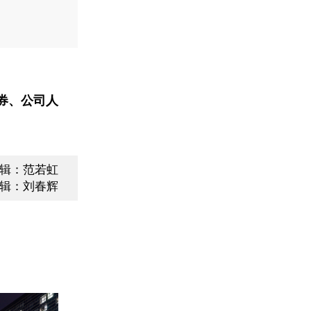
券、公司人
辑：范若虹
辑：刘春辉