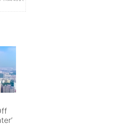
ff
nter’