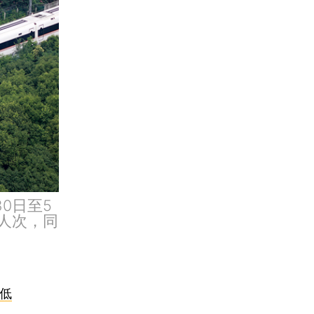
0日至5
万人次，同
低