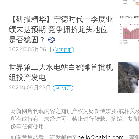
【研报精华】宁德时代一季度业
绩未达预期 竞争拥挤龙头地位
是否稳固？
2022年05月06日
APP打开
世界第二大水电站白鹤滩首批机
组投产发电
2021年06月28日
APP打开
财新网所刊载内容之知识产权为财新传媒及/或相关
所有或持有。未经许可，禁止进行转载、摘编、复制
像等任何使用。
如有意愿转载，请发邮件至
hello@caixin.com
，获