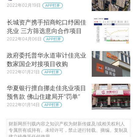
2022年02月19日
APP打开
长城资产携手招商蛇口纾困佳
兆业 三方筛选意向合作项目
2022年04月06日
APP打开
政府委托普华永道审计佳兆业
数家国企对接项目收购
2022年01月21日
APP打开
华夏银行擅自挪走佳兆业项目
预售款 佛山住建局开“罚单”
2022年01月14日
APP打开
财新网所刊载内容之知识产权为财新传媒及/或相关权利人
专属所有或持有。未经许可，禁止进行转载、摘编、复制及
建立镜像等任何使用。