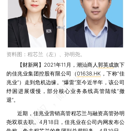
资料图：程芯兰（左）、孙明尧。
【财新网】
2021年11月，潮汕商人
郭英成
旗下
的佳兆业集团控股有限公司（
01638.HK
，下称“佳
兆业”）走到危机边缘。“爆雷”至今近半年，该公司
纾困进展缓慢，部分核心业务条线高管陆续“撤
退”。
近期，佳兆业营销高管程芯兰与融资高管孙明
尧双双去职。4月18日，佳兆业在公司内网发布公
告称，免去程芯兰的集团副总裁职务。4月19日，