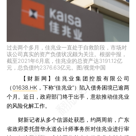
过去两个多月，佳兆业一直处于自救阶段，市场对
该公司真实的资产负债状况颇为关注。根据中报，
截至2021年6月底，佳兆业的总资产达3191.12亿
元，总负债约2376.63亿元。图/视觉中国
【财新网】
佳兆业集团控股有限公司
（
01638.HK
，下称“佳兆业”）陷入债务困境已逾两
个月。近日，政府部门终于出手，意欲推动佳兆业
的风险化解工作。
财新记者从多个信源处获悉，约两周前，广东
省政府委托普华永道会计师事务所对佳兆业进行审