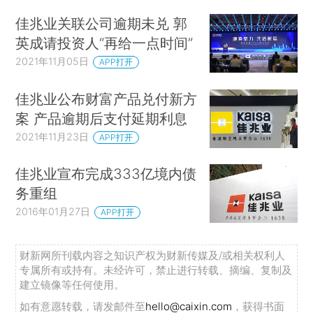
佳兆业关联公司逾期未兑 郭
英成请投资人“再给一点时间”
2021年11月05日
APP打开
佳兆业公布财富产品兑付新方
案 产品逾期后支付延期利息
2021年11月23日
APP打开
佳兆业宣布完成333亿境内债
务重组
2016年01月27日
APP打开
财新网所刊载内容之知识产权为财新传媒及/或相关权利人
专属所有或持有。未经许可，禁止进行转载、摘编、复制及
建立镜像等任何使用。
如有意愿转载，请发邮件至
hello@caixin.com
，获得书面