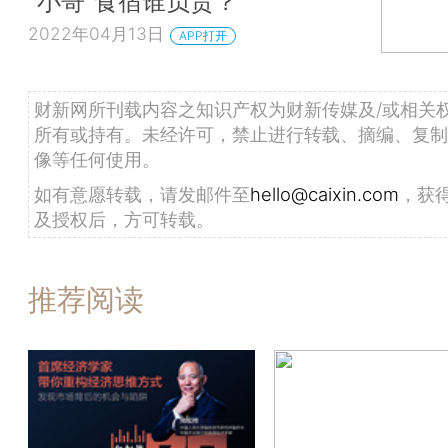
“小哥”食宿谁负责？
2022年04月13日
APP打开
财新网所刊载内容之知识产权为财新传媒及/或相关
所有或持有。未经许可，禁止进行转载、摘编、复制
像等任何使用。
如有意愿转载，请发邮件至
hello@caixin.com
，获
及授权后，方可转载。
推荐阅读