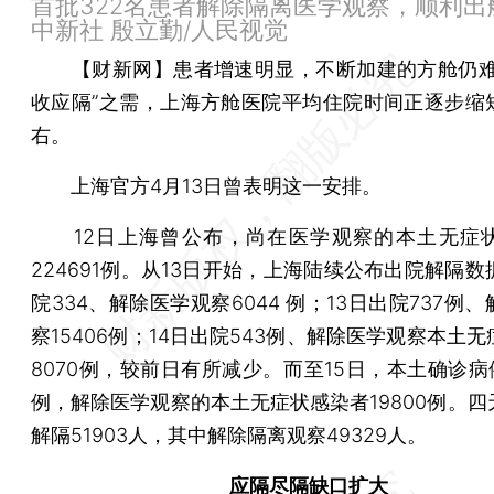
首批322名患者解除隔离医学观察，顺利出
中新社 殷立勤/人民视觉
【财新网】
患者增速明显，不断加建的方舱仍难
收应隔”之需，上海方舱医院平均住院时间正逐步缩
右。
上海官方4月13日曾表明这一安排。
12日上海曾公布，尚在医学观察的本土无症
224691例。从13日开始，上海陆续公布出院解隔数
院334、解除医学观察6044 例；13日出院737例
察15406例；14日出院543例、解除医学观察本土
8070例，较前日有所减少。而至15日，本土确诊病
例，解除医学观察的本土无症状感染者19800例。四
解隔51903人，其中解除隔离观察49329人。
应隔尽隔缺口扩大