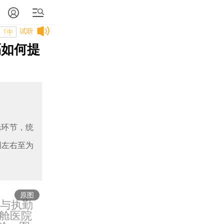
试听
T中
隔如何提
舱环节，统
周左右至为
原图
民与执勤
舱医院