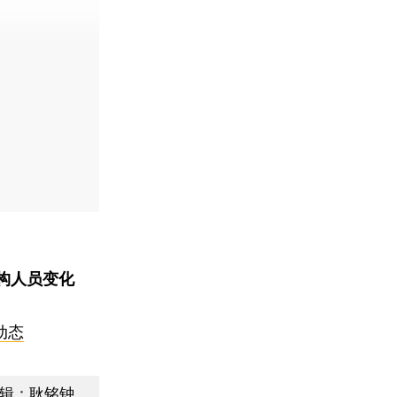
构人员变化
动态
辑：耿铭钟