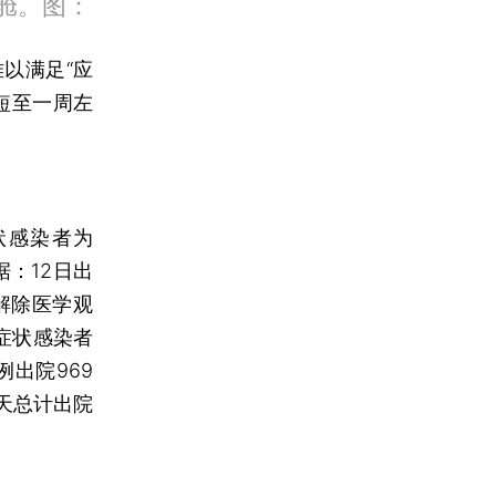
舱。图：
以满足“应
短至一周左
状感染者为
据：12日出
、解除医学观
无症状感染者
例出院969
天总计出院