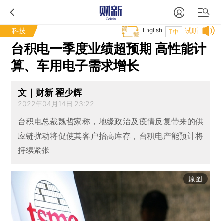
科技
English
试听
T中
台积电一季度业绩超预期 高性能计
算、车用电子需求增长
文｜财新 翟少辉
2022年04月14日 23:22
台积电总裁魏哲家称，地缘政治及疫情反复带来的供
应链扰动将促使其客户抬高库存，台积电产能预计将
持续紧张
原图