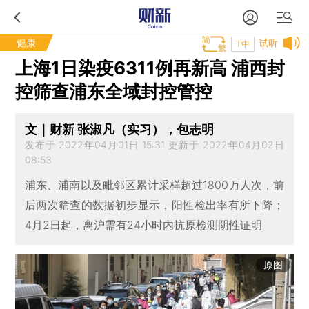
健康
试听
T中
上海1日染疫6311例再新高 浦西封
控筛查浦东全域封控管控
文｜财新 张淑凡（实习），包志明
发布于 2022年04月01日 15:31 更新于 2022年04月02日
08:53
浦东、浦南以及毗邻区累计采样超过1800万人次，前
后两次筛查的数据初步显示，阳性检出率有所下降；
4月2日起，离沪需有24小时内抗原检测阴性证明
原图