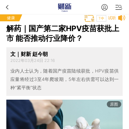
健康
试听
T中
解药｜国产第二家HPV疫苗获批上
市 能否推动行业降价？
文｜财新 赵今朝
2022年03月24日 22:16
业内人士认为，随着国产疫苗陆续获批，HPV疫苗供
应量将经过3至4年爬坡期，5年左右供需可以达到一
种“紧平衡”状态
原图