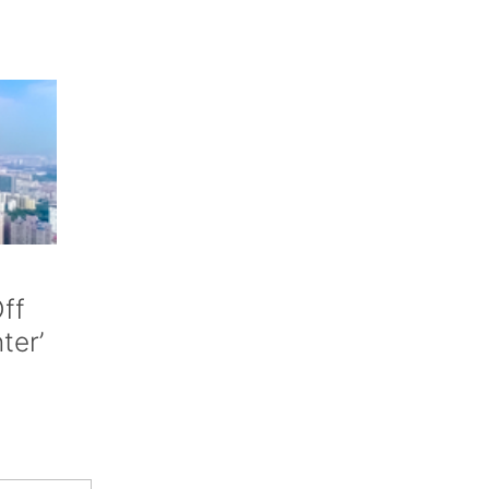
ff
nter’