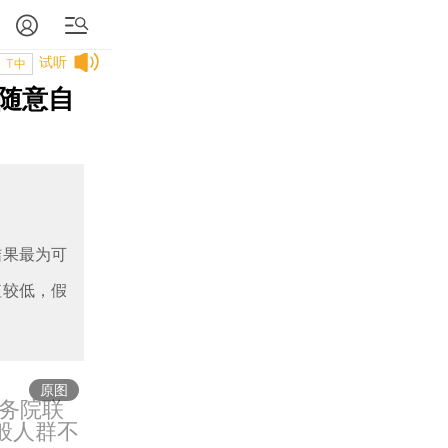
试听
T中
随意自
结果最为可
值较低，假
原图
务院联
般人群不