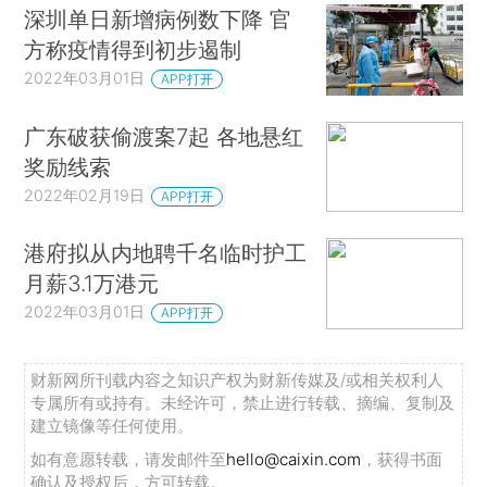
深圳单日新增病例数下降 官
方称疫情得到初步遏制
2022年03月01日
APP打开
广东破获偷渡案7起 各地悬红
奖励线索
2022年02月19日
APP打开
港府拟从内地聘千名临时护工
月薪3.1万港元
2022年03月01日
APP打开
财新网所刊载内容之知识产权为财新传媒及/或相关权利人
专属所有或持有。未经许可，禁止进行转载、摘编、复制及
建立镜像等任何使用。
如有意愿转载，请发邮件至
hello@caixin.com
，获得书面
确认及授权后，方可转载。