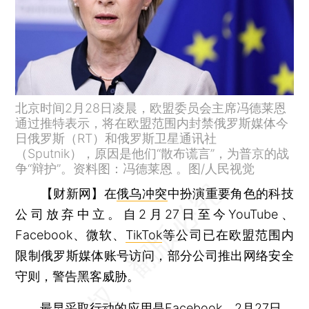
北京时间2月28日凌晨，欧盟委员会主席冯德莱恩
通过推特表示，将在欧盟范围内封禁俄罗斯媒体今
日俄罗斯（RT）和俄罗斯卫星通讯社
（Sputnik），原因是他们“散布谎言”，为普京的战
争“辩护”。资料图：冯德莱恩 。图/人民视觉
【财新网】
在
俄乌冲突
中扮演重要角色的科技
公司放弃中立。自2月27日至今YouTube、
Facebook、微软、
TikTok
等公司已在欧盟范围内
限制俄罗斯媒体账号访问，部分公司推出网络安全
守则，警告黑客威胁。
最早采取行动的应用是Facebook。2月27日，