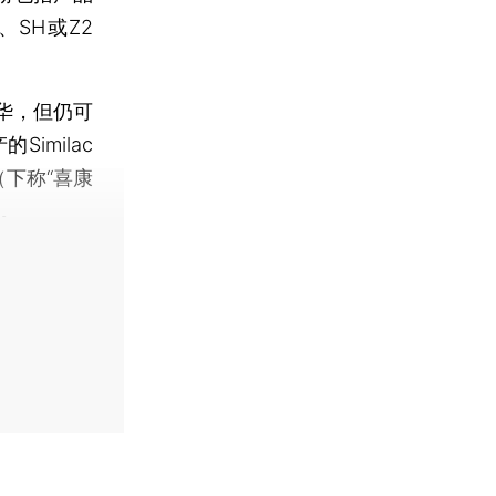
SH或Z2
华，但仍可
imilac
（下称“喜康
回。