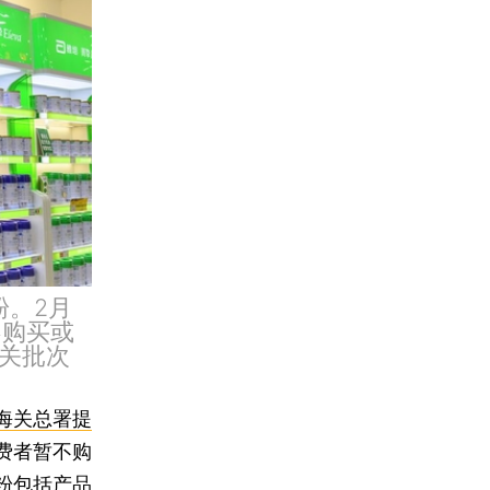
粉。2月
不购买或
关批次
海关总署提
费者暂不购
粉包括产品