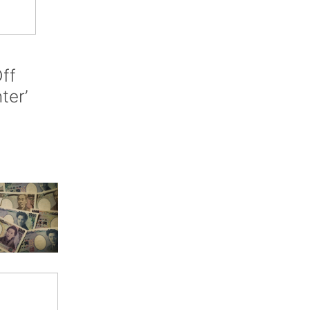
ff
nter’