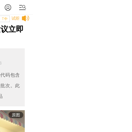
试听
T中
建议立即
8
上代码包含
关批次。此
品
原图