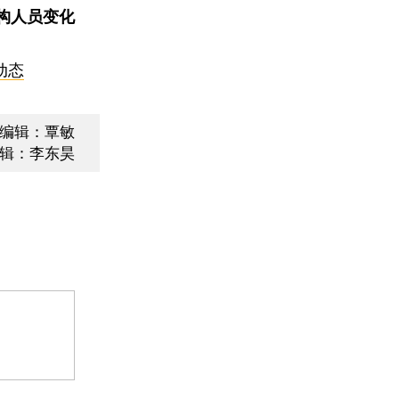
构人员变化
动态
编辑：覃敏
辑：李东昊